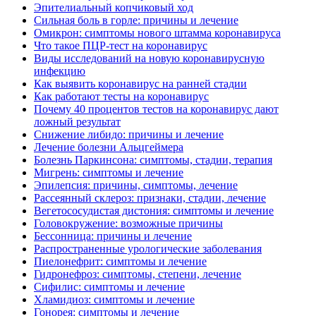
Эпителиальный копчиковый ход
Сильная боль в горле: причины и лечение
Омикрон: симптомы нового штамма коронавируса
Что такое ПЦР-тест на коронавирус
Виды исследований на новую коронавирусную
инфекцию
Как выявить коронавирус на ранней стадии
Как работают тесты на коронавирус
Почему 40 процентов тестов на коронавирус дают
ложный результат
Снижение либидо: причины и лечение
Лечение болезни Альцгеймера
Болезнь Паркинсона: симптомы, стадии, терапия
Мигрень: симптомы и лечение
Эпилепсия: причины, симптомы, лечение
Рассеянный склероз: признаки, стадии, лечение
Вегетососудистая дистония: симптомы и лечение
Головокружение: возможные причины
Бессонница: причины и лечение
Распространенные урологические заболевания
Пиелонефрит: симптомы и лечение
Гидронефроз: симптомы, степени, лечение
Сифилис: симптомы и лечение
Хламидиоз: симптомы и лечение
Гонорея: симптомы и лечение