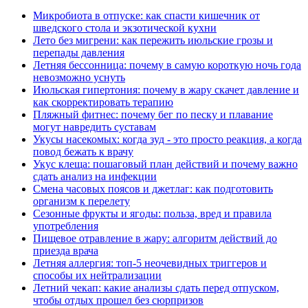
Микробиота в отпуске: как спасти кишечник от
шведского стола и экзотической кухни
Лето без мигрени: как пережить июльские грозы и
перепады давления
Летняя бессонница: почему в самую короткую ночь года
невозможно уснуть
Июльская гипертония: почему в жару скачет давление и
как скорректировать терапию
Пляжный фитнес: почему бег по песку и плавание
могут навредить суставам
Укусы насекомых: когда зуд - это просто реакция, а когда
повод бежать к врачу
Укус клеща: пошаговый план действий и почему важно
сдать анализ на инфекции
Смена часовых поясов и джетлаг: как подготовить
организм к перелету
Сезонные фрукты и ягоды: польза, вред и правила
употребления
Пищевое отравление в жару: алгоритм действий до
приезда врача
Летняя аллергия: топ-5 неочевидных триггеров и
способы их нейтрализации
Летний чекап: какие анализы сдать перед отпуском,
чтобы отдых прошел без сюрпризов