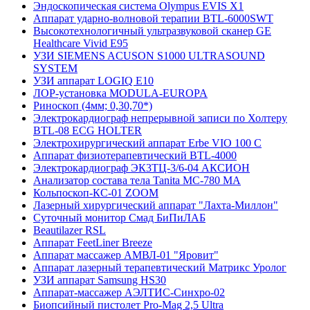
Эндоскопическая система Olympus EVIS X1
Аппарат ударно-волновой терапии BTL-6000SWT
Высокотехнологичный ультразвуковой сканер GE
Healthcare Vivid E95
УЗИ SIEMENS ACUSON S1000 ULTRASOUND
SYSTEM
УЗИ аппарат LOGIQ E10
ЛОР-установка MODULA-EUROPA
Риноскоп (4мм; 0,30,70*)
Электрокардиограф непрерывной записи по Холтеру
BTL-08 ECG HOLTER
Электрохирургический аппарат Erbe VIO 100 C
Аппарат физиотерапевтический BTL-4000
Электрокардиограф ЭК3ТЦ-3/6-04 АКСИОН
Анализатор состава тела Tanita MC-780 MA
Кольпоскоп-КС-01 ZOOM
Лазерный хирургический аппарат "Лахта-Миллон"
Суточный монитор Смад БиПиЛАБ
Beautilazer RSL
Аппарат FeetLiner Breeze
Аппарат массажер АМВЛ-01 "Яровит"
Аппарат лазерный терапевтический Матрикс Уролог
УЗИ аппарат Samsung HS30
Аппарат-массажер AЭЛТИС-Синхро-02
Биопсийный пистолет Pro-Mag 2,5 Ultra