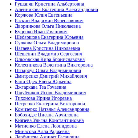
Рушанян Кристина Альбертовна
Алейникова Екатерина Александровна
Коржова Юлия Евгеньевна
Раскин Владимир Вячеславович
Дворникова Ольга Николаевна
Куценко Иван Иванович
Шебаршова Екатерина Юрьевна
Сучкова Ольга Владимировна
Нагаева Кристина Николаевна
Шешенин Владимир Сергеевич
Ольховская Кира Брониславовна
Колесникова Валентина Викторовна
Штырбул Ольга Владимировна
Дмитренко Дмитрий Михайлович
Бани Одех Елена Юрьевна
Джгаркава Теа Гочаевна
Голубчиков Игорь Владимирович
Тихонова Ирина Игоревна
Петренко Екатерина Викторовна
Комизерко Наталья Александровна
Бобохидзе Цисана Арчиловна
Князева Ульяна Константиновна
Матиенко Елена Леонидовна
Минасова Алла Раджевна
Дарбишева Аминат Гасановна