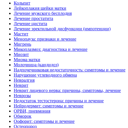
Кольпит
Лейкоплакия шейки матки
Лечение мужского бесплодия
Лечение простатита
Лечение цистита
Лечение эректильной дисфункции (импотенции)
Мастит
Менопауза: признаки и лечение
Мигрень
Микоплазмоз: диагностика и лечение
Миозит
Миома матки
Молочница (кандидоз)
Надпочечниковая недостаточность: симптомы и лечение
Нарушение углеводного обмена
Невралгия
Неврит
Неврит лицевого нерва: причины, симптомы, лечение
Неврозы
Недостаток тестостерона: причины и лечение
Нейродермит: симптомы и лечение
ОРВИ, пневмония
Обморок
Оофорит: симптомы и лечение
Остеопороз