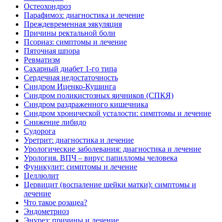
Остеохондроз
Парафимоз: диагностика и лечение
Преждевременная эякуляция
Причины ректальной боли
Псориаз: симптомы и лечение
Пяточная шпора
Ревматизм
Сахарный диабет 1-го типа
Сердечная недостаточность
Синдром Иценко-Кушинга
Синдром поликистозных яичников (СПКЯ)
Синдром раздраженного кишечника
Синдром хронической усталости: симптомы и лечение
Снижение либидо
Судорога
Уретрит: диагностика и лечение
Урологические заболевания: диагностика и лечение
Урология. ВПЧ – вирус папилломы человека
Фуникулит: симптомы и лечение
Целлюлит
Цервицит (воспаление шейки матки): симптомы и
лечение
Что такое розацеа?
Эндометриоз
Энурез: причины и лечение