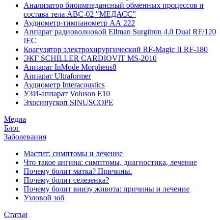
Анализатор биоимпедансный обменных процессов и
состава тела ABC-02 "МЕДАСС"
Аудиометр-тимпанометр АА 222
Аппарат радиоволновой Ellman Surgitron 4.0 Dual RF/120
IEC
Коагулятор электрохирургический RF-Magic II RF-180
ЭКГ SCHILLER CARDIOVIT MS-2010
Аппарат InMode Morpheus8
Аппарат Ultraformer
Аудиометр Interacoustics
УЗИ-аппарат Voluson E10
Эхосинускоп SINUSCOPE
Медиа
Блог
Заболевания
Мастит: симптомы и лечение
Что такое ангина: симптомы, диагностика, лечение
Почему болит матка? Причины.
Почему болит селезенка?
Почему болит внизу живота: причины и лечение
Узловой зоб
Статьи