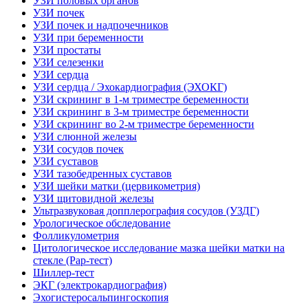
УЗИ половых органов
УЗИ почек
УЗИ почек и надпочечников
УЗИ при беременности
УЗИ простаты
УЗИ селезенки
УЗИ сердца
УЗИ сердца / Эхокардиография (ЭХОКГ)
УЗИ скрининг в 1-м триместре беременности
УЗИ скрининг в 3-м триместре беременности
УЗИ скрининг во 2-м триместре беременности
УЗИ слюнной железы
УЗИ сосудов почек
УЗИ суставов
УЗИ тазобедренных суставов
УЗИ шейки матки (цервикометрия)
УЗИ щитовидной железы
Ультразвуковая допплерография сосудов (УЗДГ)
Урологическое обследование
Фолликулометрия
Цитологическое исследование мазка шейки матки на
стекле (Рар-тест)
Шиллер-тест
ЭКГ (электрокардиография)
Эхогистеросальпингоскопия