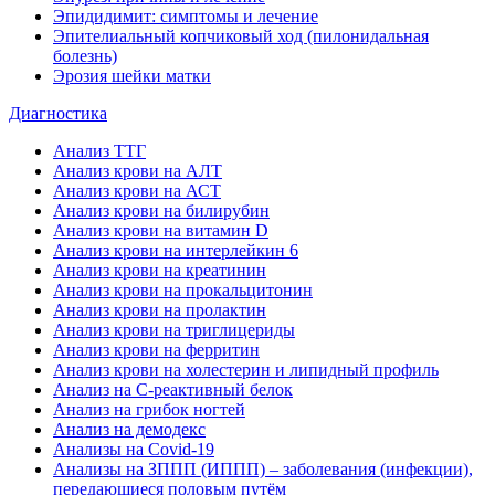
Эпидидимит: симптомы и лечение
Эпителиальный копчиковый ход (пилонидальная
болезнь)
Эрозия шейки матки
Диагностика
Анализ ТТГ
Анализ крови на АЛТ
Анализ крови на АСТ
Анализ крови на билирубин
Анализ крови на витамин D
Анализ крови на интерлейкин 6
Анализ крови на креатинин
Анализ крови на прокальцитонин
Анализ крови на пролактин
Анализ крови на триглицериды
Анализ крови на ферритин
Анализ крови на холестерин и липидный профиль
Анализ на С-реактивный белок
Анализ на грибок ногтей
Анализ на демодекс
Анализы на Covid-19
Анализы на ЗППП (ИППП) – заболевания (инфекции),
передающиеся половым путём