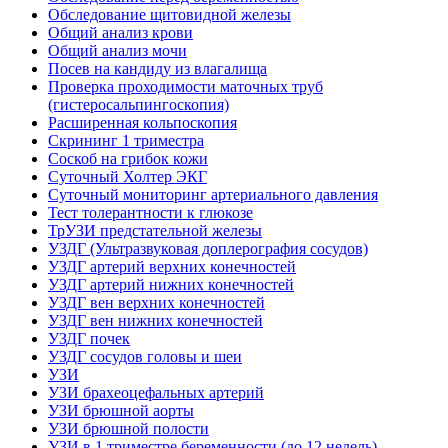
Обследование щитовидной железы
Общий анализ крови
Общий анализ мочи
Посев на кандиду из влагалища
Проверка проходимости маточных труб
(гистеросальпингоскопия)
Расширенная кольпоскопия
Скрининг 1 триместра
Соскоб на грибок кожи
Суточный Холтер ЭКГ
Суточный мониторинг артериального давления
Тест толерантности к глюкозе
ТрУЗИ предстательной железы
УЗДГ (Ультразвуковая доплерография сосудов)
УЗДГ артерий верхних конечностей
УЗДГ артерий нижних конечностей
УЗДГ вен верхних конечностей
УЗДГ вен нижних конечностей
УЗДГ почек
УЗДГ сосудов головы и шеи
УЗИ
УЗИ брахеоцефальных артерий
УЗИ брюшной аорты
УЗИ брюшной полости
УЗИ в 1 триместре беременности (до 12 недель)