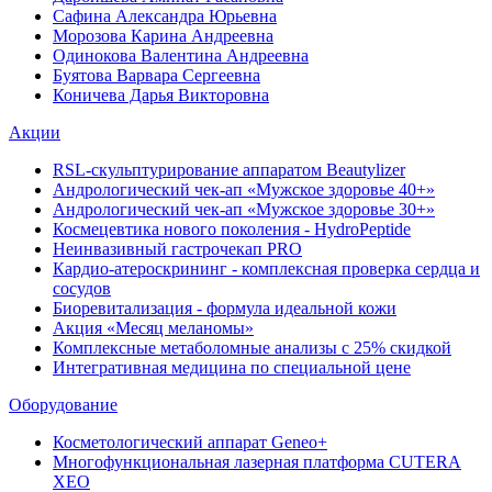
Сафина Александра Юрьевна
Морозова Карина Андреевна
Одинокова Валентина Андреевна
Буятова Варвара Сергеевна
Коничева Дарья Викторовна
Акции
RSL-скульптурирование аппаратом Beautylizer
Андрологический чек-ап «Мужское здоровье 40+»
Андрологический чек-ап «Мужское здоровье 30+»
Космецевтика нового поколения - HydroPeptide
Неинвазивный гастрочекап PRO
Кардио-атероскрининг - комплексная проверка сердца и
сосудов
Биоревитализация - формула идеальной кожи
Акция «Месяц меланомы»
Комплексные метаболомные анализы с 25% скидкой
Интегративная медицина по специальной цене
Оборудование
Косметологический аппарат Geneo+
Многофункциональная лазерная платформа CUTERA
XEO