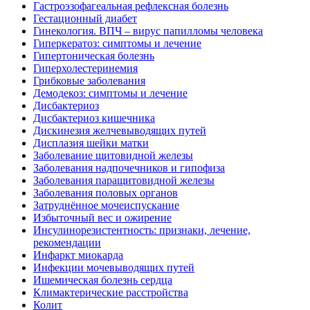
Гастроэзофагеальная рефлексная болезнь
Гестационный диабет
Гинекология. ВПЧ – вирус папилломы человека
Гиперкератоз: симптомы и лечение
Гипертоническая болезнь
Гиперхолестеринемия
Грибковые заболевания
Демодекоз: симптомы и лечение
Дисбактериоз
Дисбактериоз кишечника
Дискинезия желчевыводящих путей
Дисплазия шейки матки
Заболевание щитовидной железы
Заболевания надпочечников и гипофиза
Заболевания паращитовидной железы
Заболевания половых органов
Затруднённое мочеиспускание
Избыточный вес и ожирение
Инсулинорезистентность: признаки, лечение,
рекомендации
Инфаркт миокарда
Инфекции мочевыводящих путей
Ишемическая болезнь сердца
Климактерические расстройства
Колит