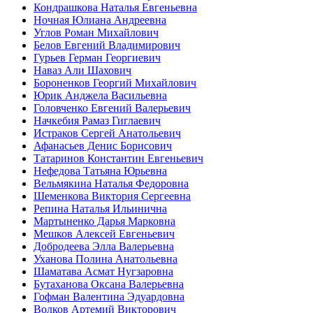
Кондрашкова Наталья Евгеньевна
Ночная Юлиана Андреевна
Углов Роман Михайлович
Белов Евгений Владимирович
Гурьев Герман Георгиевич
Наваз Али Шахович
Бороненков Георгий Михайлович
Юрик Анджела Васильевна
Головченко Евгений Валерьевич
Начкебия Рамаз Гиглаевич
Истраков Сергей Анатольевич
Афанасьев Денис Борисович
Татаринов Константин Евгеньевич
Нефедова Татьяна Юрьевна
Вельмякина Наталья Федоровна
Шеменкова Виктория Сергеевна
Репина Наталья Ильинична
Мартыненко Дарья Марковна
Мешков Алексей Евгеньевич
Добродеева Элла Валерьевна
Уханова Полина Анатольевна
Шаматава Асмат Нугзаровна
Бутаханова Оксана Валерьевна
Гофман Валентина Эдуардовна
Волков Артемий Викторович