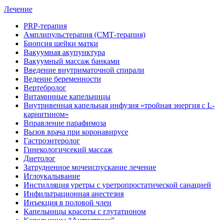
Лечение
PRP-терапия
Амплипульстерапия (СМТ-терапия)
Биопсия шейки матки
Вакуумная акупунктура
Вакуумный массаж банками
Введение внутриматочной спирали
Ведение беременности
Вертебролог
Витаминные капельницы
Внутривенная капельная инфузия «тройная энергия с L-
карнитином»
Вправление парафимоза
Вызов врача при коронавирусе
Гастроэнтеролог
Гинекологичсекий массаж
Диетолог
Затрудненное мочеиспускание лечение
Иглоукалывание
Инстилляция уретры с уретропростатической санацией
Инфильтрационная анестезия
Инъекция в половой член
Капельницы красоты с глутатионом