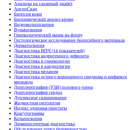
Анализы на сахарный диабет
АнгиоСкан
Биопсия кожи
Биохимический анализ крови
Видеокольпоскопия
Вульвоскопия
Гинекологический мазок на флору
Гистологическое исследование биопсийного материала
Дерматоскопия
Диагностика ВПЧ (14 показателей)
Диагностика андрогенного дефицита
Диагностика в гинекологии
Диагностика в кардиологии
Диагностика меланом
Диагностика острого коронарного синдрома и инфаркта
миокарда
Допплерография (УЗИ) полового члена
Допплерография сердца
Дуплексное сканирование
Жидкостная цитология
Индекс здоровья простаты
Коагулограмма
Кольпоскопия
Люминесцентная диагностика
Обследование перед беременностью