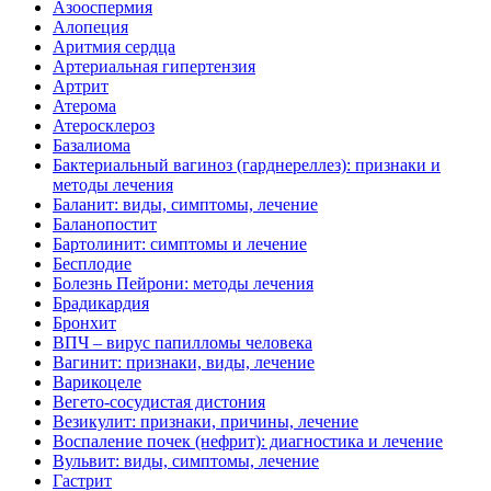
Азооспермия
Алопеция
Аритмия сердца
Артериальная гипертензия
Артрит
Атерома
Атеросклероз
Базалиома
Бактериальный вагиноз (гарднереллез): признаки и
методы лечения
Баланит: виды, симптомы, лечение
Баланопостит
Бартолинит: симптомы и лечение
Бесплодие
Болезнь Пейрони: методы лечения
Брадикардия
Бронхит
ВПЧ – вирус папилломы человека
Вагинит: признаки, виды, лечение
Варикоцеле
Вегето-сосудистая дистония
Везикулит: признаки, причины, лечение
Воспаление почек (нефрит): диагностика и лечение
Вульвит: виды, симптомы, лечение
Гастрит