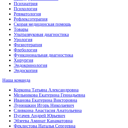
Психиатрия
Психология
Ревматология
Рефлексотерапия
Скорая медицинская помощь
Товары
Ультразвуковая диагностика
Урология
Физиотерапия
Флебология
Функциональная диагностика
Хирургия
Эндокринология
Эндоскопия
Наша команда
Коркина Татьяна Александровна
Мельникова Екатерина Геннадьевна
Иванова Екатерина Викторовна
Лунюшкин Игорь Николаевич
Сливкина Анастасия Анатольевна
Пугачев Андрей Юрьевич
Эбзеева Аминат Канаматовна
Феклистова Наталья Сергеевна