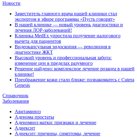
Новости
Заместитель главного врача нашей клиники стал
экспертом в эфире программы «Пусть говорят»
В нашей клинике — новый уровень диагностики и
лечения ЛОР-заболеваний!
Клиника MedEx упростила получение налогового
вычета для пациентов
Видеокапсульная эндоскопия — революция в
диагностике ЖКТ
Высокий уровень и профессиональная забота:
изменение цен в пределах разумного
Решение найдено: комплексное лечение розацеа в нашей
клинике!
Преображение кожи стало ближе: познакомьтесь с Cutera
Genesis
Справочник
Заболевания
Авитаминоз
Аденома простаты
Аденомиоз матки: признаки и лечение
Аднексит
Аднексит: причины, симптомы, лечение