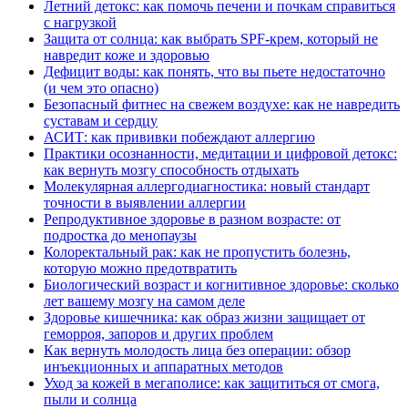
Летний детокс: как помочь печени и почкам справиться
с нагрузкой
Защита от солнца: как выбрать SPF-крем, который не
навредит коже и здоровью
Дефицит воды: как понять, что вы пьете недостаточно
(и чем это опасно)
Безопасный фитнес на свежем воздухе: как не навредить
суставам и сердцу
АСИТ: как прививки побеждают аллергию
Практики осознанности, медитации и цифровой детокс:
как вернуть мозгу способность отдыхать
Молекулярная аллергодиагностика: новый стандарт
точности в выявлении аллергии
Репродуктивное здоровье в разном возрасте: от
подростка до менопаузы
Колоректальный рак: как не пропустить болезнь,
которую можно предотвратить
Биологический возраст и когнитивное здоровье: сколько
лет вашему мозгу на самом деле
Здоровье кишечника: как образ жизни защищает от
геморроя, запоров и других проблем
Как вернуть молодость лица без операции: обзор
инъекционных и аппаратных методов
Уход за кожей в мегаполисе: как защититься от смога,
пыли и солнца