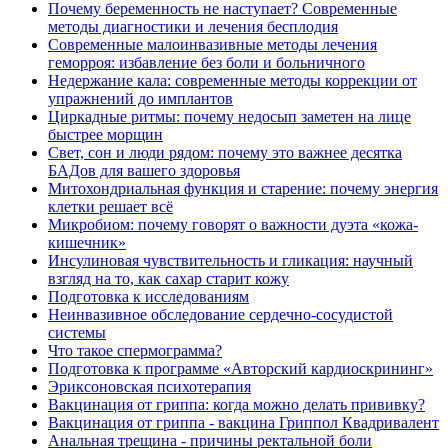
Почему беременность не наступает? Современные
методы диагностики и лечения бесплодия
Современные малоинвазивные методы лечения
геморроя: избавление без боли и больничного
Недержание кала: современные методы коррекции от
упражнений до имплантов
Циркадные ритмы: почему недосып заметен на лице
быстрее морщин
Свет, сон и люди рядом: почему это важнее десятка
БАДов для вашего здоровья
Митохондриальная функция и старение: почему энергия
клетки решает всё
Микробиом: почему говорят о важности дуэта «кожа-
кишечник»
Инсулиновая чувствительность и гликация: научный
взгляд на то, как сахар старит кожу
Подготовка к исследованиям
Неинвазивное обследование сердечно-сосудистой
системы
Что такое спермограмма?
Подготовка к программе «Авторский кардиоскрининг»
Эриксоновская психотерапия
Вакцинация от гриппа: когда можно делать прививку?
Вакцинация от гриппа - вакцина Гриппол Квадривалент
Анальная трещина - причины ректальной боли