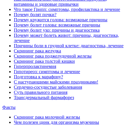
витамины и здоровые привычки
Что такое Грипп: симптомы, профилактика и лечение
Почему болят почки?
Почему кружится голова: возможные причины
Почему болит голова: возможные причины
Почему болит ухо: причины и диагностика
Почему может болеть живот: причины, диагностика,
лечение
Причины боли в грудной клетке: диагностика, лечение
Скрининг рака желудка
Скрининг рака поджелудочной железы
Скрининг рака толстой кишки
Гиперпролактинемия
Гипотиреоз: симптомы и лечение
Подготовка к марафону?
С наступающими майскими праздниками!
Cердечно-сосудистые заболевания
Суть правильного питания
Трансдермальный фармафорез
Факты
Скрининг рака молочной железы
Чем полезен цинк для организма мужчины