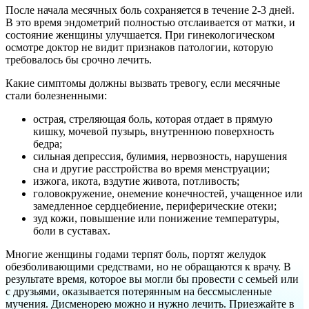
После начала месячных боль сохраняется в течение 2-3 дней.
В это время эндометрий полностью отслаивается от матки, и
состояние женщины улучшается. При гинекологическом
осмотре доктор не видит признаков патологии, которую
требовалось бы срочно лечить.
Какие симптомы должны вызвать тревогу, если месячные
стали болезненными:
острая, стреляющая боль, которая отдает в прямую
кишку, мочевой пузырь, внутреннюю поверхность
бедра;
сильная депрессия, булимия, нервозность, нарушения
сна и другие расстройства во время менструации;
изжога, икота, вздутие живота, потливость;
головокружение, онемение конечностей, учащенное или
замедленное сердцебиение, периферические отеки;
зуд кожи, повышение или понижение температуры,
боли в суставах.
Многие женщины годами терпят боль, портят желудок
обезболивающими средствами, но не обращаются к врачу. В
результате время, которое вы могли бы провести с семьей или
с друзьями, оказывается потерянным на бессмысленные
мучения. Дисменорею можно и нужно лечить. Приезжайте в