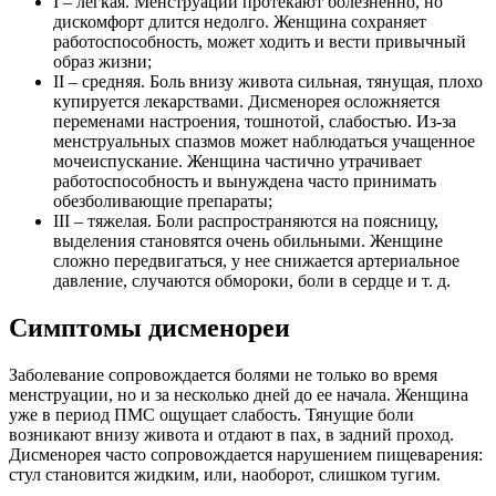
I – легкая. Менструации протекают болезненно, но
дискомфорт длится недолго. Женщина сохраняет
работоспособность, может ходить и вести привычный
образ жизни;
II – средняя. Боль внизу живота сильная, тянущая, плохо
купируется лекарствами. Дисменорея осложняется
переменами настроения, тошнотой, слабостью. Из-за
менструальных спазмов может наблюдаться учащенное
мочеиспускание. Женщина частично утрачивает
работоспособность и вынуждена часто принимать
обезболивающие препараты;
III – тяжелая. Боли распространяются на поясницу,
выделения становятся очень обильными. Женщине
сложно передвигаться, у нее снижается артериальное
давление, случаются обмороки, боли в сердце и т. д.
Симптомы дисменореи
Заболевание сопровождается болями не только во время
менструации, но и за несколько дней до ее начала. Женщина
уже в период ПМС ощущает слабость. Тянущие боли
возникают внизу живота и отдают в пах, в задний проход.
Дисменорея часто сопровождается нарушением пищеварения:
стул становится жидким, или, наоборот, слишком тугим.