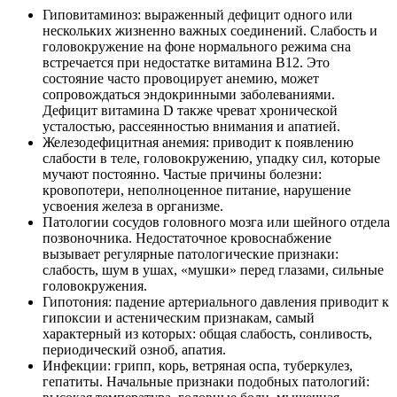
Гиповитаминоз: выраженный дефицит одного или
нескольких жизненно важных соединений. Слабость и
головокружение на фоне нормального режима сна
встречается при недостатке витамина В12. Это
состояние часто провоцирует анемию, может
сопровождаться эндокринными заболеваниями.
Дефицит витамина D также чреват хронической
усталостью, рассеянностью внимания и апатией.
Железодефицитная анемия: приводит к появлению
слабости в теле, головокружению, упадку сил, которые
мучают постоянно. Частые причины болезни:
кровопотери, неполноценное питание, нарушение
усвоения железа в организме.
Патологии сосудов головного мозга или шейного отдела
позвоночника. Недостаточное кровоснабжение
вызывает регулярные патологические признаки:
слабость, шум в ушах, «мушки» перед глазами, сильные
головокружения.
Гипотония: падение артериального давления приводит к
гипоксии и астеническим признакам, самый
характерный из которых: общая слабость, сонливость,
периодический озноб, апатия.
Инфекции: грипп, корь, ветряная оспа, туберкулез,
гепатиты. Начальные признаки подобных патологий: