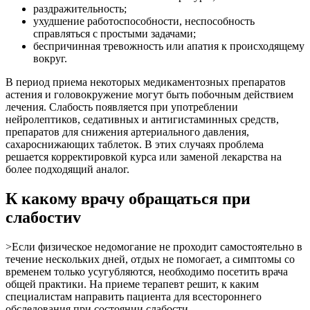
раздражительность;
ухудшение работоспособности, неспособность
справляться с простыми задачами;
беспричинная тревожность или апатия к происходящему
вокруг.
В период приема некоторых медикаментозных препаратов
астения и головокружение могут быть побочным действием
лечения. Слабость появляется при употреблении
нейролептиков, седативных и антигистаминных средств,
препаратов для снижения артериального давления,
сахароснижающих таблеток. В этих случаях проблема
решается корректировкой курса или заменой лекарства на
более подходящий аналог.
К какому врачу обращаться при
слабостиv
>Если физическое недомогание не проходит самостоятельно в
течение нескольких дней, отдых не помогает, а симптомы со
временем только усугубляются, необходимо посетить врача
общей практики. На приеме терапевт решит, к каким
специалистам направить пациента для всестороннего
обследования при состоянии слабости.