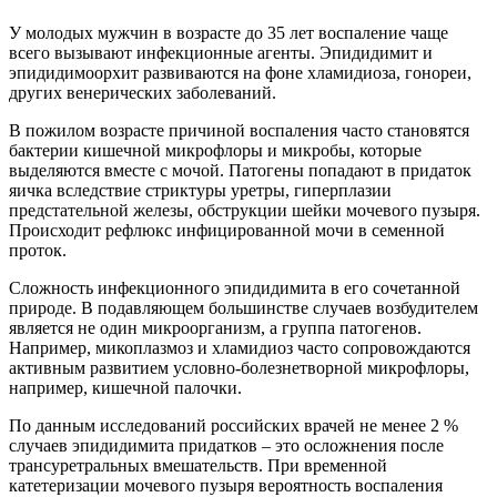
У молодых мужчин в возрасте до 35 лет воспаление чаще
всего вызывают инфекционные агенты. Эпидидимит и
эпидидимоорхит развиваются на фоне хламидиоза, гонореи,
других венерических заболеваний.
В пожилом возрасте причиной воспаления часто становятся
бактерии кишечной микрофлоры и микробы, которые
выделяются вместе с мочой. Патогены попадают в придаток
яичка вследствие стриктуры уретры, гиперплазии
предстательной железы, обструкции шейки мочевого пузыря.
Происходит рефлюкс инфицированной мочи в семенной
проток.
Сложность инфекционного эпидидимита в его сочетанной
природе. В подавляющем большинстве случаев возбудителем
является не один микроорганизм, а группа патогенов.
Например, микоплазмоз и хламидиоз часто сопровождаются
активным развитием условно-болезнетворной микрофлоры,
например, кишечной палочки.
По данным исследований российских врачей не менее 2 %
случаев эпидидимита придатков – это осложнения после
трансуретральных вмешательств. При временной
катетеризации мочевого пузыря вероятность воспаления