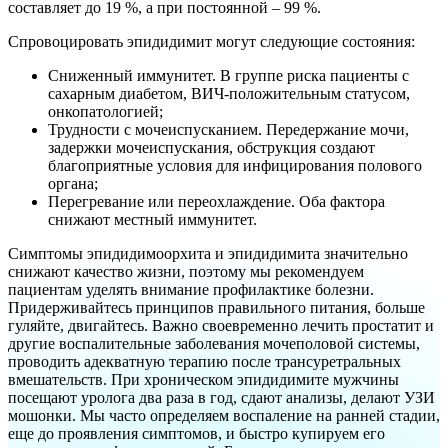
составляет до 19 %, а при постоянной – 99 %.
Спровоцировать эпидидимит могут следующие состояния:
Сниженный иммунитет. В группе риска пациенты с
сахарным диабетом, ВИЧ-положительным статусом,
онкопатологией;
Трудности с мочеиспусканием. Передержание мочи,
задержки мочеиспускания, обструкция создают
благоприятные условия для инфицирования полового
органа;
Перегревание или переохлаждение. Оба фактора
снижают местный иммунитет.
Симптомы эпидидимоорхита и эпидидимита значительно
снижают качество жизни, поэтому мы рекомендуем
пациентам уделять внимание профилактике болезни.
Придерживайтесь принципов правильного питания, больше
гуляйте, двигайтесь. Важно своевременно лечить простатит и
другие воспалительные заболевания мочеполовой системы,
проводить адекватную терапию после трансуретральных
вмешательств. При хроническом эпидидимите мужчины
посещают уролога два раза в год, сдают анализы, делают УЗИ
мошонки. Мы часто определяем воспаление на ранней стадии,
еще до проявления симптомов, и быстро купируем его