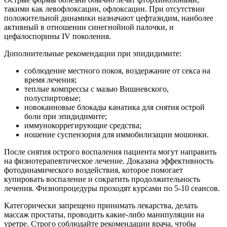
такими как левофлоксацин, офлоксацин. При отсутствии
положительной динамики назначают цефтазидим, наиболее
активный в отношении синегнойной палочки, и
цефалоспорины IV поколения.
Дополнительные рекомендации при эпидидимите:
соблюдение местного покоя, воздержание от секса на
время лечения;
теплые компрессы с мазью Вишневского,
полуспиртовые;
новокаиновые блокады канатика для снятия острой
боли при эпидидимите;
иммунокоррегирующие средства;
ношение суспензория для иммобилизации мошонки.
После снятия острого воспаления пациента могут направить
на физиотерапевтическое лечение. Доказана эффективность
фотодинамического воздействия, которое помогает
купировать воспаление и сократить продолжительность
лечения. Физиопроцедуры проходят курсами по 5-10 сеансов.
Категорически запрещено принимать лекарства, делать
массаж простаты, проводить какие-либо манипуляции на
уретре. Строго соблюдайте рекомендации врача, чтобы