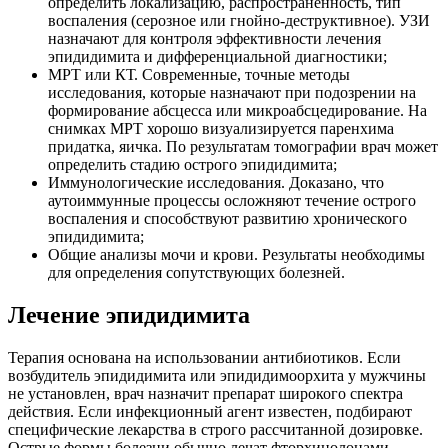
определить локализацию, распространенность, тип
воспаления (серозное или гнойно-деструктивное). УЗИ
назначают для контроля эффективности лечения
эпидидимита и дифференциальной диагностики;
МРТ или КТ. Современные, точные методы
исследования, которые назначают при подозрении на
формирование абсцесса или микроабсцедирование. На
снимках МРТ хорошо визуализируется паренхима
придатка, яичка. По результатам томографии врач может
определить стадию острого эпидидимита;
Иммунологические исследования. Доказано, что
аутоиммунные процессы осложняют течение острого
воспаления и способствуют развитию хронического
эпидидимита;
Общие анализы мочи и крови. Результаты необходимы
для определения сопутствующих болезней.
Лечение эпидидимита
Терапия основана на использовании антибиотиков. Если
возбудитель эпидидимита или эпидидимоорхита у мужчины
не установлен, врач назначит препарат широкого спектра
действия. Если инфекционный агент известен, подбирают
специфические лекарства в строго рассчитанной дозировке.
Острые формы болезни обычно лечат фторхинолонами,