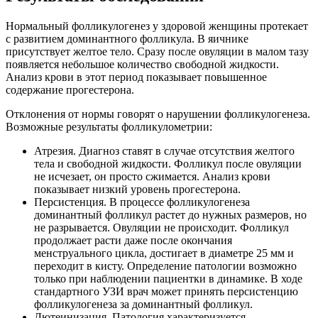
Нормальный фолликулогенез у здоровой женщины протекает
с развитием доминантного фолликула. В яичнике
присутствует желтое тело. Сразу после овуляции в малом тазу
появляется небольшое количество свободной жидкости.
Анализ крови в этот период показывает повышенное
содержание прогестерона.
Отклонения от нормы говорят о нарушении фолликулогенеза.
Возможные результаты фолликулометрии:
Атрезия. Диагноз ставят в случае отсутствия желтого
тела и свободной жидкости. Фолликул после овуляции
не исчезает, он просто сжимается. Анализ крови
показывает низкий уровень прогестерона.
Персистенция. В процессе фолликулогенеза
доминантный фолликул растет до нужных размеров, но
не разрывается. Овуляции не происходит. Фолликул
продолжает расти даже после окончания
менструального цикла, достигает в диаметре 25 мм и
переходит в кисту. Определение патологии возможно
только при наблюдении пациентки в динамике. В ходе
стандартного УЗИ врач может принять персистенцию
фолликулогенеза за доминантный фолликул.
Лютеинизация. Патология характеризуется