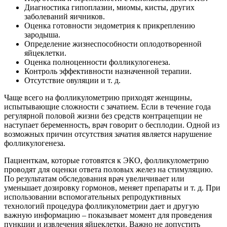
Диагностика гипоплазии, миомы, кисты, других
заболеваний яичников.
Оценка готовности эндометрия к прикреплению
зародыша.
Определение жизнеспособности оплодотворенной
яйцеклетки.
Оценка полноценности фолликулогенеза.
Контроль эффективности назначенной терапии.
Отсутствие овуляции и т. д.
Чаще всего на фолликулометрию приходят женщины,
испытывающие сложности с зачатием. Если в течение года
регулярной половой жизни без средств контрацепции не
наступает беременность, врач говорит о бесплодии. Одной из
возможных причин отсутствия зачатия является нарушение
фолликулогенеза.
Пациенткам, которые готовятся к ЭКО, фолликулометрию
проводят для оценки ответа половых желез на стимуляцию.
По результатам обследования врач увеличивает или
уменьшает дозировку гормонов, меняет препараты и т. д. При
использовании вспомогательных репродуктивных
технологий процедура фолликулометрии дает и другую
важную информацию – показывает момент для проведения
пункции и извлечения яйцеклетки. Важно не допустить