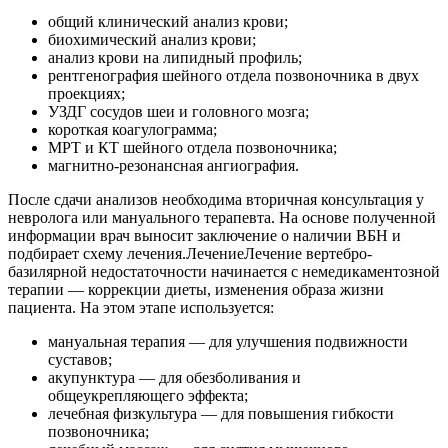
общий клинический анализ крови;
биохимический анализ крови;
анализ крови на липидный профиль;
рентгенография шейного отдела позвоночника в двух
проекциях;
УЗДГ сосудов шеи и головного мозга;
короткая коагулограмма;
МРТ и КТ шейного отдела позвоночника;
магнитно-резонансная ангиография.
После сдачи анализов необходима вторичная консультация у
невролога или мануального терапевта. На основе полученной
информации врач выносит заключение о наличии ВБН и
подбирает схему лечения.ЛечениеЛечение вертебро-
базилярной недостаточности начинается с немедикаментозной
терапии — коррекции диеты, изменения образа жизни
пациента. На этом этапе используется:
мануальная терапия — для улучшения подвижности
суставов;
акупунктура — для обезболивания и
общеукрепляющего эффекта;
лечебная физкультура — для повышения гибкости
позвоночника;