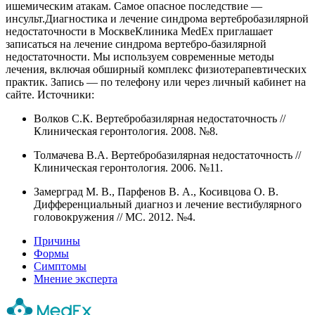
ишемическим атакам. Самое опасное последствие —
инсульт.Диагностика и лечение синдрома вертебробазилярной
недостаточности в МосквеКлиника MedEx приглашает
записаться на лечение синдрома вертебро-базилярной
недостаточности. Мы используем современные методы
лечения, включая обширный комплекс физиотерапевтических
практик. Запись — по телефону или через личный кабинет на
сайте. Источники:
Волков С.К. Вертебробазилярная недостаточность //
Клиническая геронтология. 2008. №8.
Толмачева В.А. Вертебробазилярная недостаточность //
Клиническая геронтология. 2006. №11.
Замерград М. В., Парфенов В. А., Косивцова О. В.
Дифференциальный диагноз и лечение вестибулярного
головокружения // МС. 2012. №4.
Причины
Формы
Симптомы
Мнение эксперта