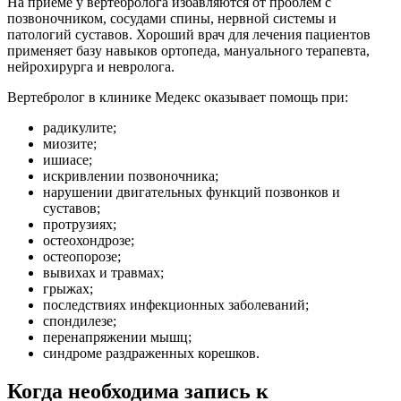
На приеме у вертебролога избавляются от проблем с
позвоночником, сосудами спины, нервной системы и
патологий суставов. Хороший врач для лечения пациентов
применяет базу навыков ортопеда, мануального терапевта,
нейрохирурга и невролога.
Вертебролог в клинике Медекс оказывает помощь при:
радикулите;
миозите;
ишиасе;
искривлении позвоночника;
нарушении двигательных функций позвонков и
суставов;
протрузиях;
остеохондрозе;
остеопорозе;
вывихах и травмах;
грыжах;
последствиях инфекционных заболеваний;
спондилезе;
перенапряжении мышц;
синдроме раздраженных корешков.
Когда необходима запись к