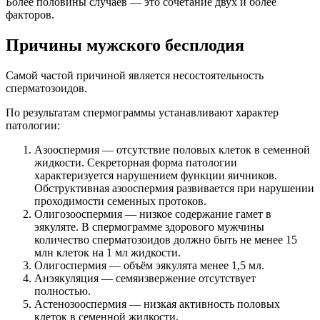
Более половины случаев — это сочетание двух и более
факторов.
Причины мужского бесплодия
Самой частой причиной является несостоятельность
сперматозоидов.
По результатам спермограммы устанавливают характер
патологии:
Азооспермия — отсутствие половых клеток в семенной
жидкости. Секреторная форма патологии
характеризуется нарушением функции яичников.
Обструктивная азооспермия развивается при нарушении
проходимости семенных протоков.
Олигозооспермия — низкое содержание гамет в
эякуляте. В спермограмме здорового мужчины
количество сперматозоидов должно быть не менее 15
млн клеток на 1 мл жидкости.
Олигоспермия — объём эякулята менее 1,5 мл.
Анэякуляция — семяизвержение отсутствует
полностью.
Астенозооспермия — низкая активность половых
клеток в семенной жидкости.