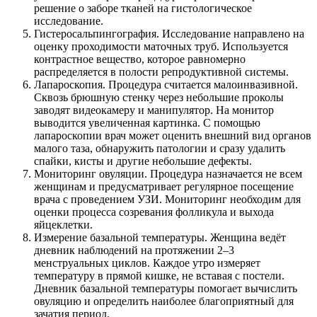
решение о заборе тканей на гистологическое
исследование.
Гистеросальпингография. Исследование направлено на
оценку проходимости маточных труб. Используется
контрастное вещество, которое равномерно
распределяется в полости репродуктивной системы.
Лапароскопия. Процедура считается малоинвазивной.
Сквозь брюшную стенку через небольшие проколы
заводят видеокамеру и манипулятор. На монитор
выводится увеличенная картинка. С помощью
лапароскопии врач может оценить внешний вид органов
малого таза, обнаружить патологии и сразу удалить
спайки, кисты и другие небольшие дефекты.
Мониторинг овуляции. Процедура назначается не всем
женщинам и предусматривает регулярное посещение
врача с проведением УЗИ. Мониторинг необходим для
оценки процесса созревания фолликула и выхода
яйцеклетки.
Измерение базальной температуры. Женщина ведёт
дневник наблюдений на протяжении 2–3
менструальных циклов. Каждое утро измеряет
температуру в прямой кишке, не вставая с постели.
Дневник базальной температуры помогает вычислить
овуляцию и определить наиболее благоприятный для
зачатия период.