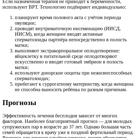
Если назначенная терапия не приводит к беременности,
используют ВРТ. Технологию подбирают индивидуально:
планируют время полового акта с учётом периода
овуляции;
проводят внутриматочную инсеминацию (ИИСД,
ИИСМ), когда женщине вводят активные
сперматозоиды партнёра непосредственно в полость
матки;
выполняют экстракорпоральное оплодотворение:
яйцеклетку в питательной среде оплодотворяют
искусственно и вводят готовый эмбрион в полость
матки;
используют донорские ооциты при нежизнеспособных
сперматозоидах;
прибегают к суррогатному материнству, когда женщина
не способна выносить ребёнка по разным причинам.
Прогнозы
Эффективность лечения бесплодия зависит от многих
факторов. Наиболее благоприятный прогноз — для молодых
супружеских пар в возрасте до 37 лет. Однако большая часть
семей обращается к врачу уже в поздний фертильный период.
Времени для лечения остаётся немного, резерв яйцеклеток