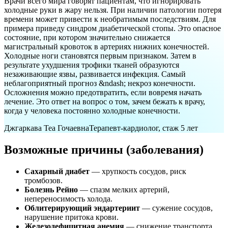
Врачи всего мира говорят пациентам, что игнорировать
холодные руки в жару нельзя. При наличии патологии потеря
времени может привести к необратимым последствиям. Для
примера приведу синдром диабетической стопы. Это опасное
состояние, при котором значительно снижается
магистральный кровоток в артериях нижних конечностей.
Холодные ноги становятся первым признаком. Затем в
результате ухудшения трофики тканей образуются
незаживающие язвы, развивается инфекция. Самый
неблагоприятный прогноз &ndash; некроз конечности.
Осложнения можно предотвратить, если вовремя начать
лечение. Это ответ на вопрос о том, зачем бежать к врачу,
когда у человека постоянно холодные конечности.
Джгаркава Теа Гочаевна
Терапевт-кардиолог, стаж 5 лет
Возможные причины (заболевания)
Сахарный диабет
— хрупкость сосудов, риск
тромбозов.
Болезнь Рейно
— спазм мелких артерий,
непереносимость холода.
Облитерирующий эндартериит
— сужение сосудов,
нарушение притока крови.
Железодефицитная анемия
— снижение транспорта