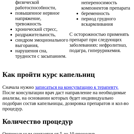
физической
непереносимость
работоспособности,
компонентов препарата
повышенное нервное
беременность
напряжение,
период грудного
тревожность
вскармливания
хронический стресс,
С осторожностью применять
раздражительность,
препарат при следующих
синдром эмоционального
заболеваниях: нефролитиаз,
выгорания,
подагра, гиперурикемия.
нарушения сна,
трудности с засыпанием.
Как пройти курс капельниц
Сначала нужно
записаться на консультацию к терапевту.
После консультации врач даст направление на необходимые
анализы, на основании которых будет индивидуально
подобран состав капельницы, дозировка препаратов и кол-во
процедур.
Количество процедур
Оптимальным считается от 5 до 10 процедур.