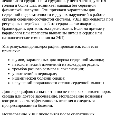
левой части грудины и за грудиной, у него часто кружится
голова и болит шея, возникает одышка без серьезной
физической нагрузки. Эти признаки характерны для
сердечной недостаточности и других нарушений в работе
органов сердечно-сосудистой системы. УЗДГ применяется при
регулярных перебоях в работе сердца — тахикардии,
брадикардии, аритмии, экстрасистолии. Если на приеме у
кардиолога или терапевта выявлены шумы в сердце или
патологические изменения на ЭКГ,
Ультразвуковая допплерография проводится, если есть
признаки:
шумов, характерных для порока сердечной мышцы;
патологический изменений на эхокардиографии;
тромбов разного размера и локализации;
уплотнений в перикарде;
ишемической болезни сердца;
нарушений подвижности стенки сердечной мышцы.
Допплерографию назначают и после того, как выявлен порок
сердца или другое заболевание. Исследование позволяет
контролировать эффективность лечения и следить за
прогрессированием болезни.
Исследование УЗДГ проводится после оперативных