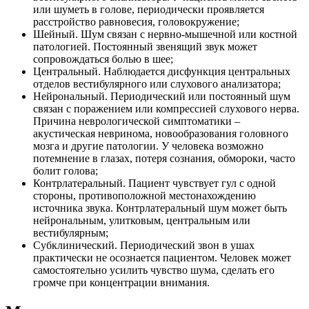
или шуметь в голове, периодически проявляется
расстройство равновесия, головокружение;
Шейный. Шум связан с нервно-мышечной или костной
патологией. Постоянный звенящий звук может
сопровождаться болью в шее;
Центральный. Наблюдается дисфункция центральных
отделов вестибулярного или слухового анализатора;
Нейрональный. Периодический или постоянный шум
связан с поражением или компрессией слухового нерва.
Причина неврологической симптоматики –
акустическая невринома, новообразования головного
мозга и другие патологии. У человека возможно
потемнение в глазах, потеря сознания, обмороки, часто
болит голова;
Контрлатеральный. Пациент чувствует гул с одной
стороны, противоположной местонахождению
источника звука. Контрлатеральный шум может быть
нейрональным, улитковым, центральным или
вестибулярным;
Субклинический. Периодический звон в ушах
практически не осознается пациентом. Человек может
самостоятельно усилить чувство шума, сделать его
громче при концентрации внимания.