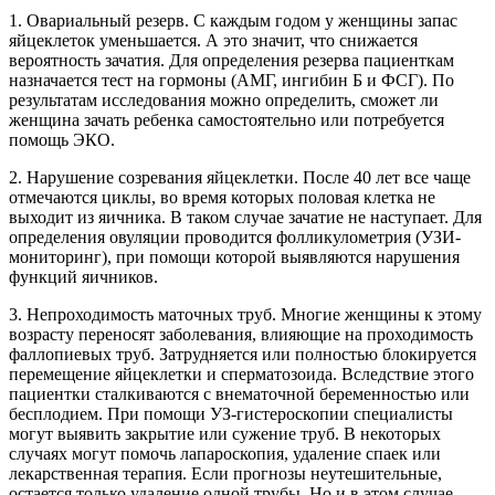
1. Овариальный резерв. С каждым годом у женщины запас
яйцеклеток уменьшается. А это значит, что снижается
вероятность зачатия. Для определения резерва пациенткам
назначается тест на гормоны (АМГ, ингибин Б и ФСГ). По
результатам исследования можно определить, сможет ли
женщина зачать ребенка самостоятельно или потребуется
помощь ЭКО.
2. Нарушение созревания яйцеклетки. После 40 лет все чаще
отмечаются циклы, во время которых половая клетка не
выходит из яичника. В таком случае зачатие не наступает. Для
определения овуляции проводится фолликулометрия (УЗИ-
мониторинг), при помощи которой выявляются нарушения
функций яичников.
3. Непроходимость маточных труб. Многие женщины к этому
возрасту переносят заболевания, влияющие на проходимость
фаллопиевых труб. Затрудняется или полностью блокируется
перемещение яйцеклетки и сперматозоида. Вследствие этого
пациентки сталкиваются с внематочной беременностью или
бесплодием. При помощи УЗ-гистероскопии специалисты
могут выявить закрытие или сужение труб. В некоторых
случаях могут помочь лапароскопия, удаление спаек или
лекарственная терапия. Если прогнозы неутешительные,
остается только удаление одной трубы. Но и в этом случае