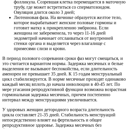
фолликула. Созревшая клетка перемещается в маточную
трубу, где может встретиться со сперматозоидом.
Овуляция длится около 3 дней;
Лютеиновая фаза. На яичнике образуется желтое тело,
которое вырабатывает женские половые гормоны и
готовит матку к прикреплению эмбриона. Если
женщина не забеременела, то через 11-16 дней
эндометрий начинает отслаиваться от внутренней
стенки органа и выделяется через влагалище с
примесями слизи и крови.
В период полового созревания сроки фаз могут смещаться, и
это считается вариантом нормы. Задержка месячных и белые
выделения не вызывают беспокойства, если длительность
аменореи не превышает 35 дней. К 15 годам менструальный
цикл стабилизируется. В норме месячные проходят одинаково
каждый месяц вплоть до начала инволюции в 40-45 лет. По
мере угасания репродуктивной функции возможна возрастная
гормональная задержка месячных, причем постепенно
интервал между менструациями увеличивается.
У здоровых женщин детородного возраста длительность
цикла составляет 21-35 дней. Стабильность менструаций
непосредственно влияет на фертильность и общее
репродуктивное здоровье. Задержка месячных без