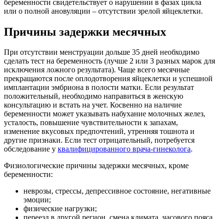
беременности свидетельствует о нарушении в фазах цикла
или о полной ановуляции – отсутствии зрелой яйцеклетки.
Причины задержки месячных
При отсутствии менструации дольше 35 дней необходимо
сделать тест на беременность (лучше 2 или 3 разных марок для
исключения ложного результата). Чаще всего месячные
прекращаются после оплодотворения яйцеклетки и успешной
имплантации эмбриона в полости матки. Если результат
положительный, необходимо направиться в женскую
консультацию и встать на учет. Косвенно на наличие
беременности может указывать набухание молочных желез,
усталость, повышение чувствительности к запахам,
изменение вкусовых предпочтений, утренняя тошнота и
другие признаки. Если тест отрицательный, потребуется
обследование у
квалифицированного врача-гинеколога
.
Физиологические причины задержки месячных, кроме
беременности:
неврозы, стрессы, депрессивное состояние, негативные
эмоции;
физические нагрузки;
переезд в другой регион, смена климата, часового пояса,