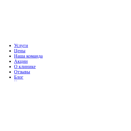
Услуги
Цены
Наша команда
Акции
О клинике
Отзывы
Блог
Контакты
Лицензии и сертификаты
Правовая информация
Партнеры
Справочник
Карта сайта
Заключение договора с клиникой
Версия для слабовидящих
Правила кибербезопасности
Политика в отношении
обработки персональных данных