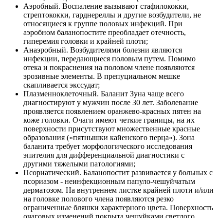
Аэробный. Воспаление вызывают стафилококки,
стрептококки, гарднереллы и другие возбудители, не
относящиеся к группе половых инфекций. При
аэробном баланопостите преобладает отечность,
гиперемия головки и крайней плоти;
Анаэробный. Возбудителями болезни являются
инфекции, передающиеся половым путем. Помимо
отека и покраснения на половом члене появляются
эрозивные элементы. В препуциальном мешке
скапливается экссудат;
Плазменноклеточный. Баланит Зуна чаще всего
диагностируют у мужчин после 30 лет. Заболевание
проявляется появлением оранжево-красных пятен на
коже головки. Очаги имеют четкие границы, на их
поверхности присутствуют множественные красные
образования («пятнышки кайенского перца»). Зона
баланита требует морфологического исследования
эпителия для дифференциальной диагностики с
другими тяжелыми патологиями;
Псориатический. Баланопостит развивается у больных с
псориазом - неинфекционным папуло-чешуйчатым
дерматозом. На внутреннем листке крайней плоти и/или
на головке полового члена появляются резко
ограниченные бляшки характерного цвета. Поверхность
очаговых изменений покрыта чешуйками светлого