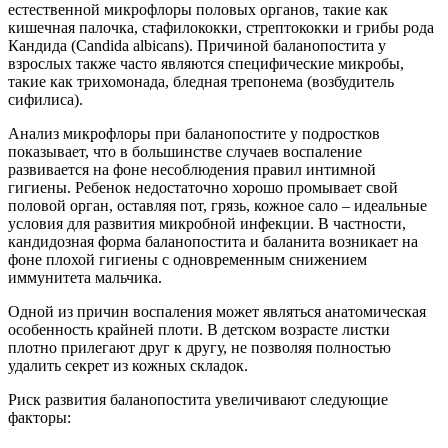
естественной микрофлоры половых органов, такие как
кишечная палочка, стафилококки, стрептококки и грибы рода
Кандида (Candida albicans). Причиной баланопостита у
взрослых также часто являются специфические микробы,
такие как трихомонада, бледная трепонема (возбудитель
сифилиса).
Анализ микрофлоры при баланопостите у подростков
показывает, что в большинстве случаев воспаление
развивается на фоне несоблюдения правил интимной
гигиены. Ребенок недостаточно хорошо промывает свой
половой орган, оставляя пот, грязь, кожное сало – идеальные
условия для развития микробной инфекции. В частности,
кандидозная форма баланопостита и баланита возникает на
фоне плохой гигиены с одновременным снижением
иммунитета мальчика.
Одной из причин воспаления может являться анатомическая
особенность крайней плоти. В детском возрасте листки
плотно прилегают друг к другу, не позволяя полностью
удалить секрет из кожных складок.
Риск развития баланопостита увеличивают следующие
факторы: