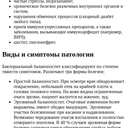
частые стрессы, недосыпание;
хронические болезни различных внутренних органов и
систем;
нарушения обменных процессов (сахарный диабет
любого типа);
прием иммуносупрессивных препаратов, а также
заболевания, вызывающие иммунодефицит (например,
ВИЧ);
цистит, пиелонефрит.
Виды и симптомы патологии
Бактериальный баланопостит классифицируют по степени
тяжести симптомов. Различают три формы болезни:
Простой баланопостит. При осмотре врач обнаруживает
покраснение, небольшой отек на крайней плоти и
головке полового члена. На коже видны ограниченные
очаги эрозии, пациент жалуется на жжение, зуд;
Эрозивный баланопостит. Очаговые изменения более
выражены, имеют ободки мацерации. Эрозивные
участки болезненные при касании и надавливании.
Возможно чередование очагов воспаления и полностью
отмершего эпителия. В 40 % случаев эрозивная форма
болезни сопровождается образованием грубых рубцов,