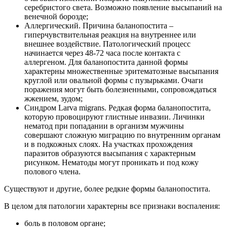
серебристого света. Возможно появление высыпаний на
венечной борозде;
Аллергический. Причина баланопостита –
гиперчувствительная реакция на внутреннее или
внешнее воздействие. Патологический процесс
начинается через 48-72 часа после контакта с
аллергеном. Для баланопостита данной формы
характерны множественные эритематозные высыпания
круглой или овальной формы с пузырьками. Очаги
поражения могут быть болезненными, сопровождаться
жжением, зудом;
Синдром Larva migrans. Редкая форма баланопостита,
которую провоцируют глистные инвазии. Личинки
нематод при попадании в организм мужчины
совершают сложную миграцию по внутренним органам
и в подкожных слоях. На участках прохождения
паразитов образуются высыпания с характерным
рисунком. Нематоды могут проникать и под кожу
полового члена.
Существуют и другие, более редкие формы баланопостита.
В целом для патологии характерны все признаки воспаления:
боль в половом органе;