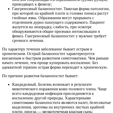
приводящих к фимозу;
Гангренозный баланопостит. Тяжелая форма патологии,
при которой на крайней плоти и головке пениса растут
гнойные язвы. Образования могут прорывать с
отделением дурно пахнущего содержимого. Пациент
жалуется на лихорадку, слабость, при осмотре
обнаруживаются общие признаки интоксикации и
фимоз. Гангренозный баланопостит у мужчин требует
срочного лечения.
По характеру течения заболевание бывает острым и
хроническим. Острый баланопостит характеризуется
внезапным и быстрым развитием симптоматики. Чем раньше
начато лечение, тем проще купировать воспаление. Без
адекватной терапии острая форма переходит в хроническую.
По причине развития баланопостит бывает:
Кандидозный. Болезнь возникает в результате
микотического поражения кожи полового члена. Чаще
всего кандидозная инфекция присоединяется к
воспалению другой природы. Характерными
симптомами баланопостита являются налет, белесоватые
выделения, эритемы на внутренних листках крайней
плоти, иногда — мелкоточечная красная сыпь;