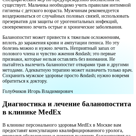
существует. Мальчика необходимо учить правилам интимной
гигиены с детского возраста. Мужчинам рекомендуется
воздерживаться от случайных половых связей, использовать
презерватив для защиты от урогенитальных инфекций,
своевременно лечить острые и хронические заболевания.
Баланопостит может привести к тяжелым осложнениям,
вплоть до заражения крови и ампутации пениса. Но эту
болезнь можно и нужно лечить. Неприятный запах от
полового члена и чувство жжения &ndash; это первые
признаки, которые нельзя оставлять без внимания. Не
пытайтесь вылечить баланопостит отварами трав и другими
методами. Адекватную терапию может назначить только врач.
Сохранить мужское здоровье просто &ndash; нужно вовремя
обратиться к доктору.
Голубчиков Игорь Владимирович
Диагностика и лечение баланопостита
в клинике MedEx
В клинике персонального здоровья MedEx в Москве вам
предоставят консультацию квалифицированного уролога,
проведут обследование и помогут вылечить баланопостит на