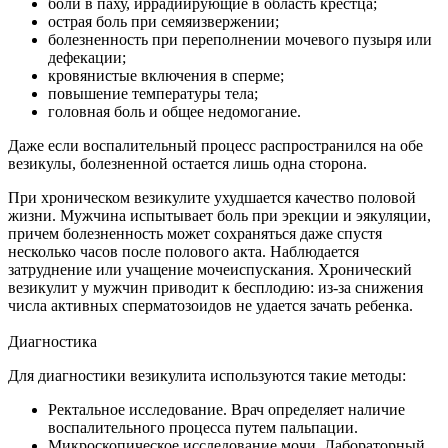
боли в паху, иррадиирующие в область крестца;
острая боль при семяизвержении;
болезненность при переполнении мочевого пузыря или
дефекации;
кровянистые включения в сперме;
повышение температуры тела;
головная боль и общее недомогание.
Даже если воспалительный процесс распространился на обе
везикулы, болезненной остается лишь одна сторона.
При хроническом везикулите ухудшается качество половой
жизни. Мужчина испытывает боль при эрекции и эякуляции,
причем болезненность может сохраняться даже спустя
несколько часов после полового акта. Наблюдается
затруднение или учащение мочеиспускания. Хронический
везикулит у мужчин приводит к бесплодию: из-за снижения
числа активных сперматозоидов не удается зачать ребенка.
Диагностика
Для диагностики везикулита используются такие методы:
Ректальное исследование. Врач определяет наличие
воспалительного процесса путем пальпации.
Микроскопическое исследование мочи. Лабораторный