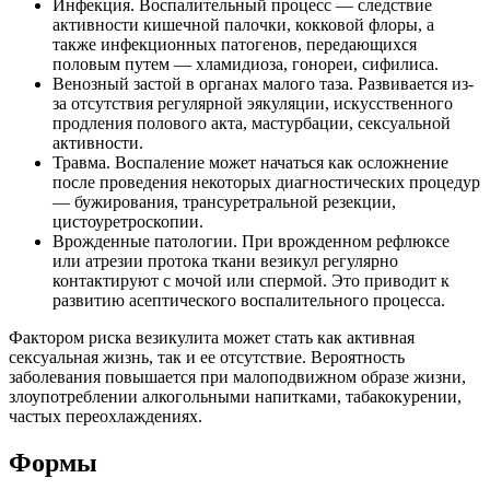
Инфекция. Воспалительный процесс — следствие
активности кишечной палочки, кокковой флоры, а
также инфекционных патогенов, передающихся
половым путем — хламидиоза, гонореи, сифилиса.
Венозный застой в органах малого таза. Развивается из-
за отсутствия регулярной эякуляции, искусственного
продления полового акта, мастурбации, сексуальной
активности.
Травма. Воспаление может начаться как осложнение
после проведения некоторых диагностических процедур
— бужирования, трансуретральной резекции,
цистоуретроскопии.
Врожденные патологии. При врожденном рефлюксе
или атрезии протока ткани везикул регулярно
контактируют с мочой или спермой. Это приводит к
развитию асептического воспалительного процесса.
Фактором риска везикулита может стать как активная
сексуальная жизнь, так и ее отсутствие. Вероятность
заболевания повышается при малоподвижном образе жизни,
злоупотреблении алкогольными напитками, табакокурении,
частых переохлаждениях.
Формы