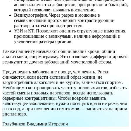
анализ количества лейкоцитов, эритроцитов и бактерий,
который позволяет выявить воспаление.
Везикулография. Через разрез в мошонке в
семявыносящий проток вводят контрастирующий
раствор, а затем проводят рентген.
УЗИ и КТ. Позволяют оценить структурные изменения,
произошедшие с везикулами, наличие деформаций и
увеличение размера органов.
Также пациенту назначают общий анализ крови, общий
анализ мочи, спермограмму. Это позволяет дифференцировать
везикулит от других заболеваний мочеполовой сферы.
Предупредить заболевание проще, чем лечить. Риски
снижаются, если вести активный образ жизни, не
злоупотреблять алкоголем и не курить, заниматься спортом.
Необходимо контролировать частоту половых актов, избегать
частой смены половых партнеров, всегда использовать
барьерные контрацептивы. Чтобы вовремя выявить
вялотекущее заболевание, нужно посещать врача не реже, чем
раз в год, а при появлении симптомов — записаться на прием
внепланово.
Голубчиков Владимир Игоревич