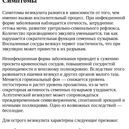
Симптомы
Симптомы везикулита разнятся в зависимости от того, чем
именно вызван воспалительный процесс. При инфекционной
форме заболевания наблюдается отечность, затруднение
оттока мочи, развитие уретрально-семинального рефлюкса.
Количество производимого эякулята уменьшается, так как
нарушается сократительная функция семенных пузырьков.
Воспаленные сосуды везикул теряют эластичность, что при
эякуляции может привести к их разрывам.
Неинфекционная форма заболевания приводит к сужению
просвета кровеносных сосудов, повышенной сосудистой
проницаемости и венозному полнокровию. Вследствие этого
развивается ишемия везикул и других органов малого таза.
Меняется гормональный фон — снижается уровень
тестостерона и растет уровень пролактина, из-за чего
секреторная активность семенных пузырьков ухудшается.
Асептический везикулит может сопровождаться
преждевременным семяизвержением, спонтанной эрекцией и
ночными поллюциями. Одно из возможных последствий —
бесплодие.
Для острого везикулита характерны следующие признаки: