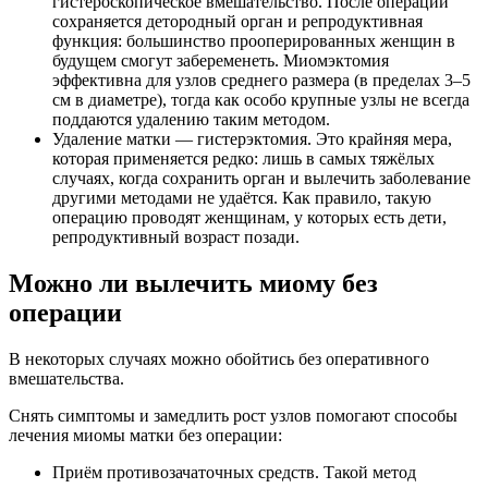
гистероскопическое вмешательство. После операции
сохраняется детородный орган и репродуктивная
функция: большинство прооперированных женщин в
будущем смогут забеременеть. Миомэктомия
эффективна для узлов среднего размера (в пределах 3–5
см в диаметре), тогда как особо крупные узлы не всегда
поддаются удалению таким методом.
Удаление матки — гистерэктомия. Это крайняя мера,
которая применяется редко: лишь в самых тяжёлых
случаях, когда сохранить орган и вылечить заболевание
другими методами не удаётся. Как правило, такую
операцию проводят женщинам, у которых есть дети,
репродуктивный возраст позади.
Можно ли вылечить миому без
операции
В некоторых случаях можно обойтись без оперативного
вмешательства.
Снять симптомы и замедлить рост узлов помогают способы
лечения миомы матки без операции:
Приём противозачаточных средств. Такой метод