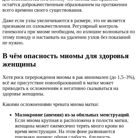
остаётся доброкачественным образованием на протяжении
всего времени своего существования.
Даже если узлы увеличиваются в размере, это не является
признаком их озлокачествления. Регулярный контроль
гинеколога при миоме необходим, но излишне волноваться по
этому поводу и настаивать на удалении узлов без показаний
не нужно.
В чём опасность миомы для здоровья
женщины
Хотя риск перерождения миомы в рак минимален (до 1,5–3%),
всё же присутствие новообразований в матке может
приводить к осложнениям и негативно сказываться на
здоровье женщины.
Какими осложнениями чревата миома матки:
Малокровие (анемия) из-за обильных менструаций
.
Если миома крупная и расположена в полости матки,
женщина может ежемесячно терять много крови во
время менструации. На этом фоне развиваются
признаки анемии: общая слабость, бледность,