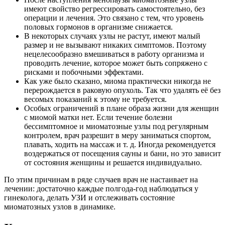
имеют свойство регрессировать самостоятельно, без
операции и лечения. Это связано с тем, что уровень
половых гормонов в организме снижается.
В некоторых случаях узлы не растут, имеют малый
размер и не вызывают никаких симптомов. Поэтому
нецелесообразно вмешиваться в работу организма и
проводить лечение, которое может быть сопряжено с
рисками и побочными эффектами.
Как уже было сказано, миома практически никогда не
перерождается в раковую опухоль. Так что удалять её без
весомых показаний к этому не требуется.
Особых ограничений в плане образа жизни для женщин
с миомой матки нет. Если течение болезни
бессимптомное и миоматозные узлы под регулярным
контролем, врач разрешит в меру заниматься спортом,
плавать, ходить на массаж и т. д. Иногда рекомендуется
воздержаться от посещения сауны и бани, но это зависит
от состояния женщины и решается индивидуально.
По этим причинам в ряде случаев врач не настаивает на
лечении: достаточно каждые полгода-год наблюдаться у
гинеколога, делать УЗИ и отслеживать состояние
миоматозных узлов в динамике.