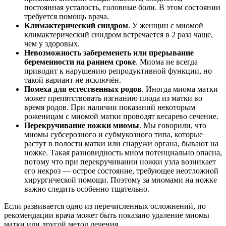
постоянная усталость, головные боли. В этом состоянии
требуется помощь врача.
Климактерический синдром
. У женщин с миомой
климактерический синдром встречается в 2 раза чаще,
чем у здоровых.
Невозможность забеременеть или прерывание
беременности на раннем сроке
. Миома не всегда
приводит к нарушению репродуктивной функции, но
такой вариант не исключён.
Помеха для естественных родов
. Иногда миома матки
может препятствовать изгнанию плода из матки во
время родов. При наличии показаний некоторым
роженицам с миомой матки проводят кесарево сечение.
Перекручивание ножки миомы
. Мы говорили, что
миомы субсерозного и субмукозного типа, которые
растут в полости матки или снаружи органа, бывают на
ножке. Такая разновидность миом потенциально опасна,
потому что при перекручивании ножки узла возникает
его некроз — острое состояние, требующее неотложной
хирургической помощи. Поэтому за миомами на ножке
важно следить особенно тщательно.
Если развивается одно из перечисленных осложнений, по
рекомендации врача может быть показано удаление миомы
матки или другой метод лечения.