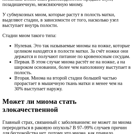
позадишеечную, межсвязочную миому.
У субмукозных миом, которые растут в полость матки,
выделяют стадии, в зависимости от того, насколько узел
выступает внутрь полости.
Стадии миом такого типа:
Нулевая. Это так называемые миомы на ножке, которые
целиком находятся в полости матки. За счёт ножки они
держатся и получают питание по кровеносным сосудам.
Первая. В этом случае миома растёт не на ножке, а на
широком основании, более чем наполовину выступает в
полость.
Вторая. Миома на второй стадии большей частью
прорастает в мышечную ткань матки и менее чем на
30% выступает наружу.
Может ли миома стать
злокачественной
Главный страх, связанный с заболеванием: не может ли миома
переродиться в раковую опухоль? В 97–99% случаев причин
для беспокойства нет, потому что миома, как правило,