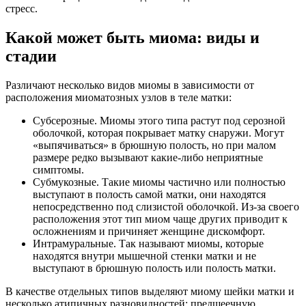
стресс.
Какой может быть миома: виды и
стадии
Различают несколько видов миомы в зависимости от
расположения миоматозных узлов в теле матки:
Субсерозные. Миомы этого типа растут под серозной
оболочкой, которая покрывает матку снаружи. Могут
«выпячиваться» в брюшную полость, но при малом
размере редко вызывают какие-либо неприятные
симптомы.
Субмукозные. Такие миомы частично или полностью
выступают в полость самой матки, они находятся
непосредственно под слизистой оболочкой. Из-за своего
расположения этот тип миом чаще других приводит к
осложнениям и причиняет женщине дискомфорт.
Интрамуральные. Так называют миомы, которые
находятся внутри мышечной стенки матки и не
выступают в брюшную полость или полость матки.
В качестве отдельных типов выделяют миому шейки матки и
несколько атипичных разновидностей: предшеечную,