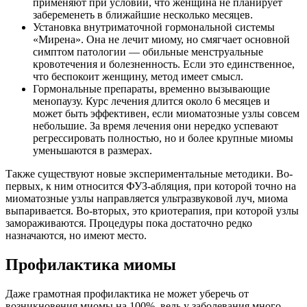
применяют при условии, что женщина не планирует
забеременеть в ближайшие несколько месяцев.
Установка внутриматочной гормональной системы
«Мирена». Она не лечит миому, но смягчает основной
симптом патологии — обильные менструальные
кровотечения и болезненность. Если это единственное,
что беспокоит женщину, метод имеет смысл.
Гормональные препараты, временно вызывающие
менопаузу. Курс лечения длится около 6 месяцев и
может быть эффективен, если миоматозные узлы совсем
небольшие. За время лечения они нередко успевают
регрессировать полностью, но и более крупные миомы
уменьшаются в размерах.
Также существуют новые экспериментальные методики. Во-
первых, к ним относится ФУЗ-абляция, при которой точно на
миоматозные узлы направляется ультразвуковой луч, миома
выпаривается. Во-вторых, это криотерапия, при которой узлы
замораживаются. Процедуры пока достаточно редко
назначаются, но имеют место.
Профилактика миомы
Даже грамотная профилактика не может уберечь от
возникновения миомы на 100%, ведь у заболевания много