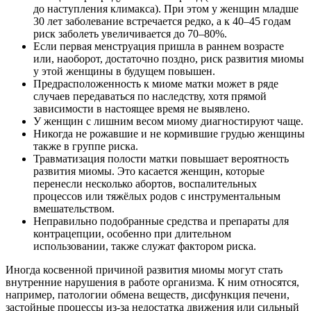
до наступления климакса). При этом у женщин младше
30 лет заболевание встречается редко, а к 40–45 годам
риск заболеть увеличивается до 70–80%.
Если первая менструация пришла в раннем возрасте
или, наоборот, достаточно поздно, риск развития миомы
у этой женщины в будущем повышен.
Предрасположенность к миоме матки может в ряде
случаев передаваться по наследству, хотя прямой
зависимости в настоящее время не выявлено.
У женщин с лишним весом миому диагностируют чаще.
Никогда не рожавшие и не кормившие грудью женщины
также в группе риска.
Травматизация полости матки повышает вероятность
развития миомы. Это касается женщин, которые
перенесли несколько абортов, воспалительных
процессов или тяжёлых родов с инструментальным
вмешательством.
Неправильно подобранные средства и препараты для
контрацепции, особенно при длительном
использовании, также служат фактором риска.
Иногда косвенной причиной развития миомы могут стать
внутренние нарушения в работе организма. К ним относятся,
например, патологии обмена веществ, дисфункция печени,
застойные процессы из-за недостатка движения или сильный