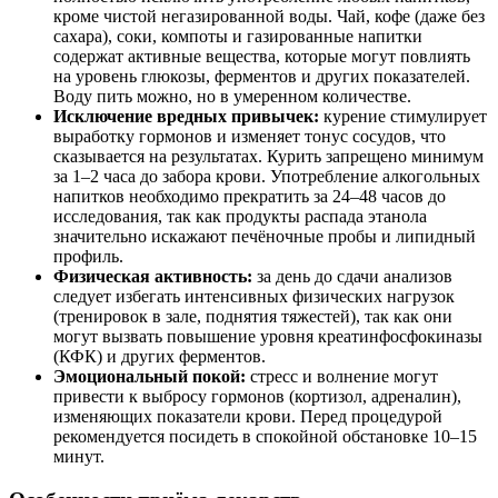
кроме чистой негазированной воды. Чай, кофе (даже без
сахара), соки, компоты и газированные напитки
содержат активные вещества, которые могут повлиять
на уровень глюкозы, ферментов и других показателей.
Воду пить можно, но в умеренном количестве.
Исключение вредных привычек:
курение стимулирует
выработку гормонов и изменяет тонус сосудов, что
сказывается на результатах. Курить запрещено минимум
за 1–2 часа до забора крови. Употребление алкогольных
напитков необходимо прекратить за 24–48 часов до
исследования, так как продукты распада этанола
значительно искажают печёночные пробы и липидный
профиль.
Физическая активность:
за день до сдачи анализов
следует избегать интенсивных физических нагрузок
(тренировок в зале, поднятия тяжестей), так как они
могут вызвать повышение уровня креатинфосфокиназы
(КФК) и других ферментов.
Эмоциональный покой:
стресс и волнение могут
привести к выбросу гормонов (кортизол, адреналин),
изменяющих показатели крови. Перед процедурой
рекомендуется посидеть в спокойной обстановке 10–15
минут.