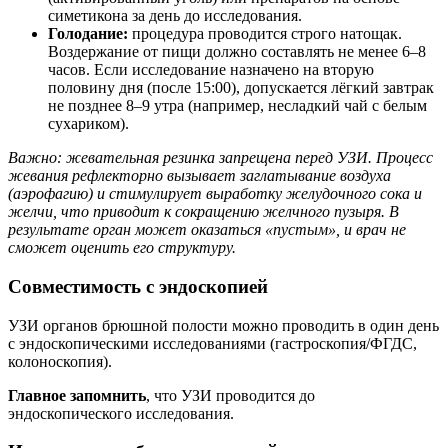
симетикона за день до исследования.
Голодание:
процедура проводится строго натощак.
Воздержание от пищи должно составлять не менее 6–8
часов. Если исследование назначено на вторую
половину дня (после 15:00), допускается лёгкий завтрак
не позднее 8–9 утра (например, несладкий чай с белым
сухариком).
Важно: жевательная резинка запрещена перед УЗИ. Процесс
жевания рефлекторно вызывает заглатывание воздуха
(аэрофагию) и стимулирует выработку желудочного сока и
желчи, что приводит к сокращению желчного пузыря. В
результате орган может оказаться «пустым», и врач не
сможет оценить его структуру.
Совместимость с эндоскопией
УЗИ органов брюшной полости можно проводить в один день
с эндоскопическими исследованиями (гастроскопия/ФГДС,
колоноскопия).
Главное запомнить
, что УЗИ проводится до
эндоскопического исследования.