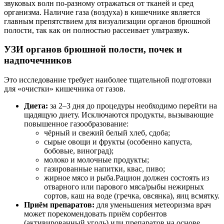
звуковых волн по-разному отражаться от тканей и сред
организма. Наличие газа (воздуха) в кишечнике является
главным препятствием для визуализации органов брюшной
полости, так как он полностью рассеивает ультразвук.
УЗИ органов брюшной полости, почек и
надпочечников
Это исследование требует наиболее тщательной подготовки
для «очистки» кишечника от газов.
Диета:
за 2–3 дня до процедуры необходимо перейти на
щадящую диету. Исключаются продукты, вызывающие
повышенное газообразование:
чёрный и свежий белый хлеб, сдоба;
сырые овощи и фрукты (особенно капуста,
бобовые, виноград);
молоко и молочные продукты;
газированные напитки, квас, пиво;
жирное мясо и рыба.Рацион должен состоять из
отварного или парового мяса/рыбы нежирных
сортов, каш на воде (гречка, овсянка), яиц всмятку.
Приём препаратов:
для уменьшения метеоризма врач
может порекомендовать приём сорбентов
(активированный уголь) или препаратов на основе