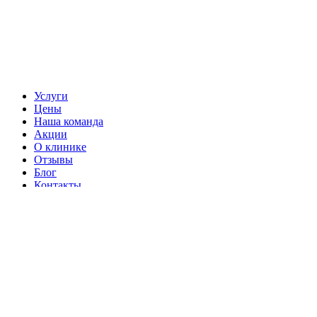
Услуги
Цены
Наша команда
Акции
О клинике
Отзывы
Блог
Контакты
Лицензии и сертификаты
Правовая информация
Партнеры
Справочник
Карта сайта
Заключение договора с клиникой
Версия для слабовидящих
Правила кибербезопасности
Политика в отношении
обработки персональных данных