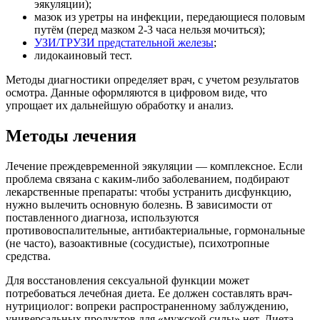
эякуляции);
мазок из уретры на инфекции, передающиеся половым
путём (перед мазком 2-3 часа нельзя мочиться);
УЗИ/ТРУЗИ предстательной железы
;
лидокаиновый тест.
Методы диагностики определяет врач, с учетом результатов
осмотра. Данные оформляются в цифровом виде, что
упрощает их дальнейшую обработку и анализ.
Методы лечения
Лечение преждевременной эякуляции — комплексное. Если
проблема связана с каким-либо заболеванием, подбирают
лекарственные препараты: чтобы устранить дисфункцию,
нужно вылечить основную болезнь. В зависимости от
поставленного диагноза, используются
противовоспалительные, антибактериальные, гормональные
(не часто), вазоактивные (сосудистые), психотропные
средства.
Для восстановления сексуальной функции может
потребоваться лечебная диета. Ее должен составлять врач-
нутрициолог: вопреки распространенному заблуждению,
универсальных продуктов для «мужской силы» нет. Диета