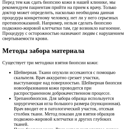
Перед тем как сдать биопсию кожи в нашей клинике, мы
рекомендуем пациентам прийти на прием к врачу. Только
доктор может определить, насколько необходима данная
процедура конкретному человеку, нет ли у него серьезных
противопоказаний. Например, нельзя сделать биопсию
подкожно-жировой клетчатки там, где возникло нагноение.
Процедуру с осторожностью назначают людям с нарушением
свертываемости крови.
Методы забора материала
Существует три методики взятия биопсии кожи:
Шейверная. Ткани опухоли иссекаются с помощью
скальпеля. Врач аккуратно срезает участки,
выступающие над поверхностью. Шейверная биопсия
новообразования кожи проводится при
распространенном доброкачественном процессе.
Трепанобиопсия. Для забора образца используется
хирургическая игла большого размера (пункционная).
Врач вводит ее в патологический участок, отсекая
столбик ткани. Метод показан для взятия образцов
подкожно-жировой клетчатки и других глубоких
тканей.