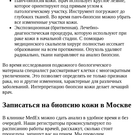
Панч-биопсия кожи. Врач использует круглое лезвие,
которое ориентируют под прямым углом к
патологическому участку. Инструмент погружают до
глубоких тканей. Во время панч-биопсии можно убрать
все измененные участки кожи.
Экспозиционная (бритвенная). Лечебно-
диагностическая процедура, которую используют при
раке кожи в начальной стадии. С помощью
медицинского скальпеля хирург полностью иссекает
образование на всем протяжении. Опухоль удаляют
радикально, ткани направляют на анализ биопсии.
Во время исследования подкожного биологического
материала специалист рассматривает клетки с многократным
увеличением. Это позволяет определять не только признаки
рака, но и другие изменения, характерные для различных
заболеваний. Интерпретацию биопсии кожи делает лечащий
врач.
Записаться на биопсию кожи в Москве
В клинике MedEx можно сдать анализ в удобное время и без
очередей. Наши регистраторы проконсультируют по
расписанию работы врачей, расскажут, сколько стоит
процедура, запишут вас на прием. Мы проводим