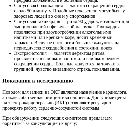
предрасположенность к болезням сердца.
Синусовая брадикардия ― частота сокращений сердца
около 50 в минуту. Подобные показатели могут быть у
здоровых людей во сне и у спортсменов.
Синусовая тахикардия — ритм 90 ударов, возникает при
эмоциональной и физической нагрузке. Тахикардия
появляется при злоупотреблении алкогольными
напитками или крепким кофе, носит временный
характер. В случае патологии больные жалуются на
периодические сердцебиения в состоянии покоя.
Экстрасистолия — является дефектом ритма,
проявляется в слишком частом или слишком редком
сокращении сердца. Больные жалуются на толчки за
грудиной, чувство внезапного страха, покалывания.
Показания к исследованию
Поводом для записи на ЭКГ является назначение кардиолога,
а также собственная инициатива пациента. Доступные цены
на электрокардиографию (ЭКГ) позволяют регулярно
проверять работу сердечно-сосудистой системы.
При обнаружении следующих симптомов предлагаем
обратиться за консультацией к врачу: