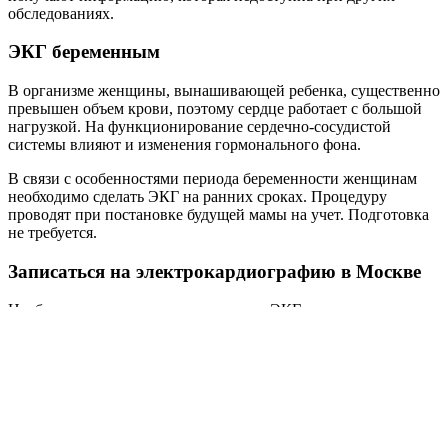
обследованиях.
ЭКГ беременным
В организме женщины, вынашивающей ребенка, существенно
превышен объем крови, поэтому сердце работает с большой
нагрузкой. На функционирование сердечно-сосудистой
системы влияют и изменения гормонального фона.
В связи с особенностями периода беременности женщинам
необходимо сделать ЭКГ на ранних сроках. Процедуру
проводят при постановке будущей мамы на учет. Подготовка
не требуется.
Записаться на электрокардиографию в Москве
Необходимо учитывать, что ценность ЭКГ зависит от качества
расшифровки. В клиник персонального здоровья MedEx
работают опытные диагносты, которые определят малейшие
отклонения в работе сердца. С результатами
электрокардиограммы вы можете обратиться за консультацией
к нашему
кардиологу
. Врач проанализирует данные и
назначит корректное лечение.