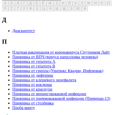
А
Б
В
Г
Д
Е
Ё
Ж
З
И
Й
К
Л
М
Н
О
П
Р
С
Т
У
Ф
Х
Ц
Ч
Ш
Щ
Э
Ю
Я
Д
Диаскинтест
П
Платная вакцинация от коронавируса Спутником Лайт
Прививка от ВПЧ (вируса папилломы человека)
Прививка от гепатита А
Прививка от гепатита В
Прививка от гриппа (Ультрикс Квадри, Инфлювак)
Прививка от дифтерии
Прививка от клещевого энцефалита
Прививка от коклюша
Прививка от краснухи
Прививка от менингококковой инфекции
Прививка от пневмококковой инфекции (Превенар-13)
Прививка от столбняка
Проба манту