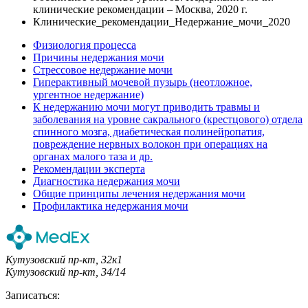
клинические рекомендации – Москва, 2020 г.
Клинические_рекомендации_Недержание_мочи_2020
Физиология процесса
Причины недержания мочи
Стрессовое недержание мочи
Гиперактивный мочевой пузырь (неотложное,
ургентное недержание)
К недержанию мочи могут приводить травмы и
заболевания на уровне сакрального (крестцового) отдела
спинного мозга, диабетическая полинейропатия,
повреждение нервных волокон при операциях на
органах малого таза и др.
Рекомендации эксперта
Диагностика недержания мочи
Общие принципы лечения недержания мочи
Профилактика недержания мочи
Кутузовский пр-кт, 32к1
Кутузовский пр-кт, 34/14
Записаться: