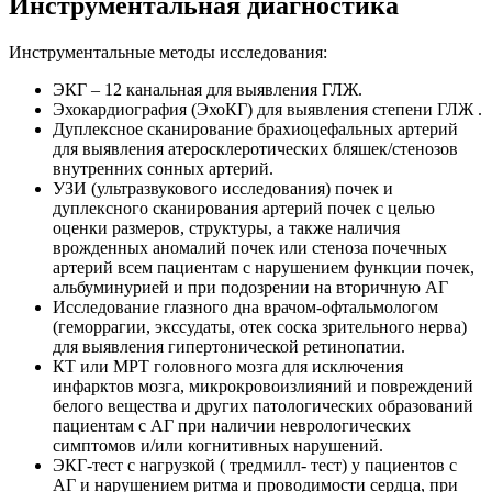
Инструментальная диагностика
Инструментальные методы исследования:
ЭКГ – 12 канальная для выявления ГЛЖ.
Эхокардиография (ЭхоКГ) для выявления степени ГЛЖ .
Дуплексное сканирование брахиоцефальных артерий
для выявления атеросклеротических бляшек/стенозов
внутренних сонных артерий.
УЗИ (ультразвукового исследования) почек и
дуплексного сканирования артерий почек с целью
оценки размеров, структуры, а также наличия
врожденных аномалий почек или стеноза почечных
артерий всем пациентам с нарушением функции почек,
альбуминурией и при подозрении на вторичную АГ
Исследование глазного дна врачом-офтальмологом
(геморрагии, экссудаты, отек соска зрительного нерва)
для выявления гипертонической ретинопатии.
КТ или МРТ головного мозга для исключения
инфарктов мозга, микрокровоизлияний и повреждений
белого вещества и других патологических образований
пациентам с АГ при наличии неврологических
симптомов и/или когнитивных нарушений.
ЭКГ-тест с нагрузкой ( тредмилл- тест) у пациентов с
АГ и нарушением ритма и проводимости сердца, при