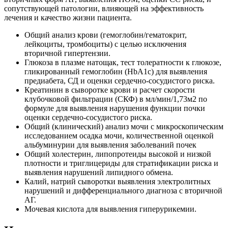
сопутствующей патологии, влияющей на эффективность
лечения и качество жизни пациента.
Общий анализ крови (гемоглобин/гематокрит,
лейкоциты, тромбоциты) с целью исключения
вторичной гипертензии.
Глюкоза в плазме натощак, тест толератности к глюкозе,
гликированный гемоглобин (HbA1c) для выявления
предиабета, СД и оценки сердечно-сосудистого риска.
Креатинин в сыворотке крови и расчет скорости
клубочковой фильтрации (СКФ) в мл/мин/1,73м2 по
формуле для выявления нарушения функции почки
оценки сердечно-сосудистого риска.
Общий (клинический) анализ мочи с микроскопическим
исследованием осадка мочи, количественной оценкой
альбуминурии для выявления заболеваний почек
Общий холестерин, липопротеиды высокой и низкой
плотности и триглицериды для стратификации риска и
выявления нарушений липидного обмена.
Калий, натрий сыворотки выявления электролитных
нарушений и дифференциального диагноза с вторичной
АГ.
Мочевая кислота для выявления гиперурикемии.