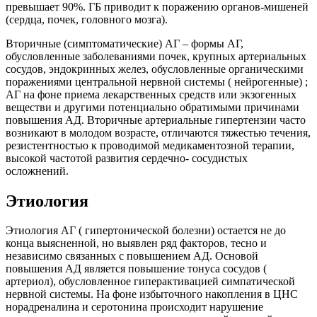
превышает 90%. ГБ приводит к поражению органов-мишеней
(сердца, почек, головного мозга).
Вторичные (симптоматические) АГ – формы АГ,
обусловленные заболеваниями почек, крупных артериальных
сосудов, эндокринных желез, обусловленные органическими
поражениями центральной нервной системы ( нейрогенные) ;
АГ на фоне приема лекарственных средств или экзогенных
веществи и другими потенциально обратимыми причинами
повышения АД. Вторичные артериальные гипертензии часто
возникают в молодом возрасте, отличаются тяжестью течения,
резистентностью к проводимой медикаментозной терапии,
высокой частотой развития сердечно- сосудистых
осложнений.
Этиология
Этиология АГ ( гипертонической болезни) остается не до
конца выясненной, но выявлен ряд факторов, тесно и
независимо связанных с повышением АД. Основой
повышения АД является повышение тонуса сосудов (
артериол), обусловленное гиперактивацией симпатической
нервной системы. На фоне избыточного накопления в ЦНС
норадреналина и серотонина происходит нарушение