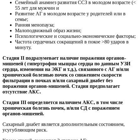
Семейный анамнез развития ССЗ в молодом возрасте (<
55 лет для мужчин и
Развитие АГ в молодом возрасте у родителей или в
семье;
Ранняя менопауза;
Малоподвижный образ жизни;
Психологические и социально-экономические факторы;
Частота сердечных сокращений в покое >80 ударов в
минуту.
Стадия II подразумевает наличие поражения органов-
мишеней ( гипертрофия мыщцы сердца по данным УЗИ
сердца, изменения на ЭКГ и т.д.), связанного с АГ и/или
хронической болезнью почек со снижением скорости
фильтрации в почках и/или сахарный диабет без
поражения органов-мишеней. Стадия предполагает
отсутствие АКС.
Стадия III определяется наличием АКС, в том числе
хроническая болезнь почек, и/или СД с поражением
органов-мишеней.
Сахарный диабет является дополнительным состоянием,
усугубляющим риск.