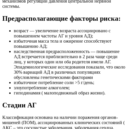
механизмов регуляции давления центральной нервной
системы.
Предрасполагающие факторы риска:
возраст — увеличение возраста ассоциировано с
повышением частоты АГ и уровня АД);
избыточная масса тела и ожирение способствуют
повышению АД;
наследственная предрасположенность — повышение
АД встречается приблизительно в 2 раза чаще среди
лиц, у которых один или оба родителя имели АГ.
Эпидемиологические исследования показали, что около
30% вариаций АД в различных популяциях
обусловлены генетическими факторами
избыточное потребление соли >5 г/день;
злоупотребление алкоголем;
гиподинамия ( малоподвижный образ жизни).
Стадии АГ
Классификация основана на наличии поражения органов-
мишеней (ПОМ), ассоциированных клинических состояний (
АКС – это сосудистые заболевания, заболевания сердца,