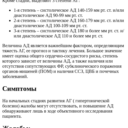
Кроме стадий, выделяют 3 степени АГ:
1-я степень – систолическое АД 140-159 мм рт. ст. и/или
диастолическое АД 90-99 мм рт. ст.
2-я степень – систолическое АД 160-179 мм рт. ст. и/или
диастолическое АД 100-109 мм рт. ст.
3-я степень – систолическое АД 180 и более мм рт. ст. и/
или диастолическое АД 110 и более мм рт. ст.
Величина АД является важнейшим фактором, определяющим
тяжесть АГ, ее прогноз и тактику лечения. Большое значение
имеет оценка общего сердечно-сосудистого риска, степень
которого зависит от величины АД, а также наличия или
отсутствия сопутствующих ФР, субклинического поражения
органов-мишеней (ПОМ) и наличия ССЗ, ЦВБ и почечных
заболеваний.
Симптомы
На начальных стадиях развития АГ ( гипертонической
болезни) жалобы могут отсутствовать, и повышение АД
обнаруживают лишь в ходе объективного исследования
пациента.