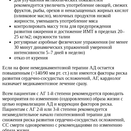
рекомендуется увеличить употребление овощей, свежих
фруктов, рыбы, орехов и ненасыщенных жирных кислот
(оливковое масло), молочных продуктов низкой
жирности, уменьшить употребление мяса
контролировать массу тела для предупреждения
развития ожирения и достижение ИМТ в пределах 20–
25 кг/м2; окружности талии
регулярные аэробные физические упражнения (не менее
30 минут динамических упражнений умеренной
интенсивности 5–7 дней в неделю)
отказ от курения
Если на фоне немедикаментозной терапии АД остается
повышенным (>140/90 мм рт. ст.) или имеются факторы риска
развития сердечно-сосудистых осложнений, АГ, кардиолог
назначает медикаментозное лечение сразу.
Всем пациентам с АГ 1-й степени рекомендуется проводить
мероприятия по изменению (оздоровлению) образа жизни с
целью нормализации АД и коррекции факторов риска.
Пациентам с АГ 2-й или 3-й степени рекомендуется
незамедлительное начало гипотензивной терапии для
снижения риска развития сердечно-сосудистых осложнений,
СС смерти одновременно с рекомендациями по изменению
образа жизни.