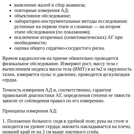
выяснение жалоб и сбор анамнеза;
повторные измерения АД;
объективное обследование;
лабораторно-инструментальные методы исследования:
рутинные на первом этапе и сложные — на втором
этапе обследования (по показаниям);
исключение вторичных (симптоматических) АГ при
необходимости;
оценка общего сердечно-сосудистого риска.
Врачом кардиологом на приеме обязательно проводится
физикальное обследование. Измеряют рост, массу тела с
вычислением индекса массы тела (ИМТ) в кг/м2 и окружность
талии, измеряется пульс и давление, проводится аускультация
сердца.
Точность измерения АД и, соответственно, гарантия
правильной диагностики АГ, определения степени ее тяжести
зависят от соблюдения правил по его измерению.
Принципы измерения АД:
1. Положение больного: сидя в удобной позе; рука на столе и
находится на уровне сердца; манжета накладывается на плечо,
нижний край ее на 2 см выше локтевого сгиба.