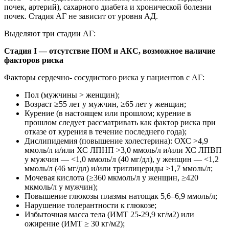
почек, артерий), сахарного диабета и хронической болезни
почек. Стадия АГ не зависит от уровня АД.
Выделяют три стадии АГ:
Стадия I — отсутствие ПОМ и АКС, возможное наличие
факторов риска
Факторы сердечно- сосудистого риска у пациентов с АГ:
Пол (мужчины > женщин);
Возраст ≥55 лет у мужчин, ≥65 лет у женщин;
Курение (в настоящем или прошлом; курение в
прошлом следует рассматривать как фактор риска при
отказе от курения в течение последнего года);
Дислипидемия (повышение холестерина): ОХС >4,9
ммоль/л и/или ХС ЛПНП >3,0 ммоль/л и/или ХС ЛПВП
у мужчин — <1,0 ммоль/л (40 мг/дл), у женщин — <1,2
ммоль/л (46 мг/дл) и/или триглицериды >1,7 ммоль/л;
Мочевая кислота (≥360 мкмоль/л у женщин, ≥420
мкмоль/л у мужчин);
Повышение глюкозы плазмы натощак 5,6–6,9 ммоль/л;
Нарушение толерантности к глюкозе;
Избыточная масса тела (ИМТ 25-29,9 кг/м2) или
ожирение (ИМТ ≥ 30 кг/м2);