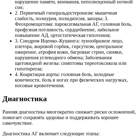
нарушение памяти, внимания, неполноценный ночной
сон;
2. Первичный гиперальдостеронизм: мышечная
слабость, полиурия, полидипсия, запоры; 3.
Феохромоцитома: пароксизмальная АГ, головная боль,
профузная потливость, сердцебиение, лабильное
повышение АД, ортостатическая гипотония;
3. Синдром Иценко–Кушинга: лунообразное лицо,
плетора, жировой горбик, гирсутизм, центральное
ожирение, атрофия кожи, багровые стрии, синяки,
нарушения углеводного обмена; Заболевания
щитовидной железы: симптомы тиреотоксикоза или
гипотиреоза;
4. Коарктация аорты: головная боль, холодные
конечности, боль в ногах при физических нагрузках,
носовые кровотечения.
Диагностика
Ранняя диагностика многократно снижает риски осложнений,
помогает сохранять здоровье и поддерживать хорошее
самочувствие.
Диагностика АГ включает следующие этапы: