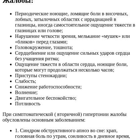
Жалобы:
Периодические ноющие, ломящие боли в височных,
лобных, затылочных областях с иррадиацией в
глазницы, иногда самостоятельное ощущение тяжести в
глазницах или голове;
Нарушение четкости зрения, мелькание «мушек» или
«бликов» перед глазами;
Головокружение, тошнота;
Сердцебиение или ощущение сильных ударов сердца
без учащения ритма;
Ощущение тяжести в области сердца, ноющие боли,
которые могут продолжаться несколько часов;
Приступы стенокардии;
Слабость;
Снижение работоспособности;
Волнение;
Двигательное беспокойство;
Потливость
При симптоматической ( вторичной) гипертонии жалобы
обусловлены основным заболеванием:
1. Синдром обструктивного апноэ во сне: храп,
головная боль по утрам, сонливость в дневное время,