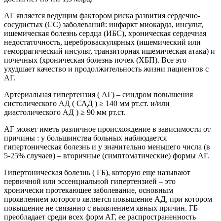
АГ является ведущим фактором риска развития сердечно-
сосудистых (СС) заболеваний: инфаркт миокарда, инсульт,
ишемическая болезнь сердца (ИБС), хроническая сердечная
недостаточность, цереброваскулярных (ишемический или
геморрагический инсульт, транзиторная ишемическая атака) и
почечных (хроническая болезнь почек (ХБП). Все это
ухудшает качество и продолжительность жизни пациентов с
АГ.
Артериальная гипертензия ( АГ) – синдром повышения
систолического АД ( САД ) ≥ 140 мм рт.ст. и/или
диастолического АД ) ≥ 90 мм рт.ст.
АГ может иметь различное происхождение в зависимости от
причины : у большинства больных наблюдается
гипертоническая болезнь и у значительно меньшего числа (в
5-25% случаев) – вторичные (симптоматические) формы АГ.
Гипертоническая болезнь ( ГБ), которую еще называют
первичной или эссенциальной гипертензией – это
хронически протекающее заболевание, основным
проявлением которого является повышение АД, при котором
повышение не связанно с выявлением явных причин. ГБ
преобладает среди всех форм АГ, ее распространенность